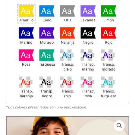
Amarillo
Cielo
Gris
Lavanda
Limón
Marino
Morado
Naranja
Negro
Rojo
Rosa
Turquesa
Transp.
Transp.
Transp.
cielo
marino
morado
Transp.
Transp.
Transp.
Transp.
Transp.
naranja
negro
rojo
rosa
turquesa
*
Los colores presentados son una aproximación.
Transp.
verde