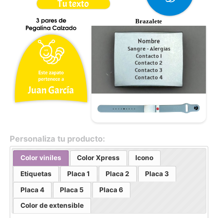
Tu texto
Brazalete
Nombre
Sangre - Alergias
Contacto 1
Contacto 2
Contacto 3
Contacto 4
Juan García
Personaliza tu producto:
Color viniles
Color Xpress
Icono
Etiquetas
Placa 1
Placa 2
Placa 3
Placa 4
Placa 5
Placa 6
Color de extensible