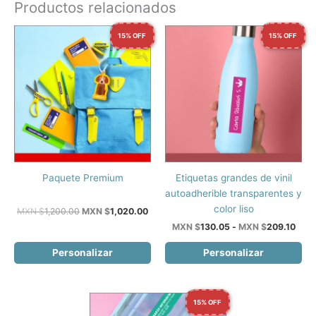
Productos relacionados
15% OFF
15% OFF
Este
Paquete Premium
Etiquetas grandes de vinil
producto
autoadherible transparentes y
tiene
color liso
El
El
MXN $
1,200.00
MXN $
1,020.00
precio
precio
múltiples
Ran
MXN $
130.05
-
MXN $
209.10
original
actual
de
variantes.
era:
es:
prec
Personalizar
Personalizar
Las
MXN
MXN
desd
$1,200.00.
$1,020.00.
opciones
MXN
$130
se
hast
pueden
15% OFF
MXN