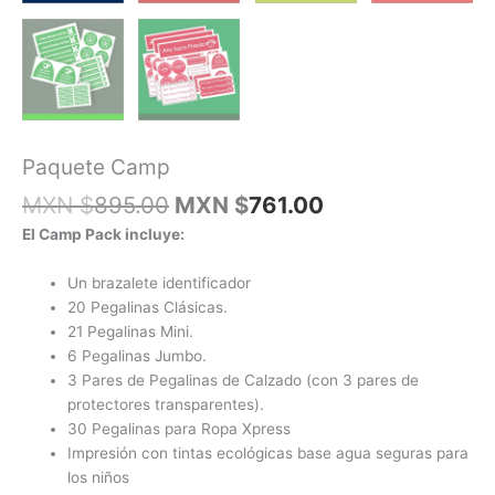
Paquete Camp
El
El
MXN $
895.00
MXN $
761.00
precio
precio
El Camp Pack incluye:
original
actual
era:
es:
Un brazalete identificador
MXN
MXN
20 Pegalinas Clásicas.
$895.00.
$761.00.
21 Pegalinas Mini.
6 Pegalinas Jumbo.
3 Pares de Pegalinas de Calzado (con 3 pares de
protectores transparentes).
30 Pegalinas para Ropa Xpress
Impresión con tintas ecológicas base agua seguras para
los niños