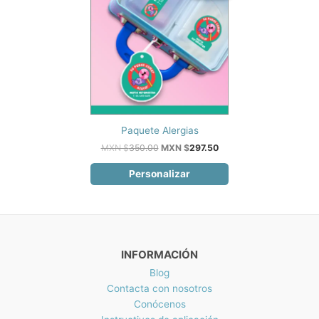
$209
elegir
en
la
página
de
producto
Paquete Alergias
El
El
MXN $
350.00
MXN $
297.50
precio
precio
original
actual
Personalizar
era:
es:
MXN
MXN
$350.00.
$297.50.
INFORMACIÓN
Blog
Contacta con nosotros
Conócenos