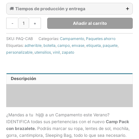
🚚
Tiempos de producción y entrega
Camp
Añadir al carrito
-
+
Pack
de
SKU:
PAQ-CAB
Categorías:
Campamento
,
Paquetes ahorro
etiquetas
Etiquetas:
adherible
,
botella
,
campo
,
envase
,
etiqueta
,
paquete
,
de
personalizable
,
utensilios
,
vinil
,
zapato
vinil
y
para
ropa
Descripción
con
brazalete
Información adicional
cantidad
Valoraciones (0)
¿Mandas a tu hij@ a un Campamento este Verano?
IDENTIFICA todas sus pertenencias con el nuevo
Camp Pack
con brazalete.
Podrás marcar su ropa, lentes de sol, mochila,
gorra, cantimplora, Sleeping Bag, todo lo que sea necesario.