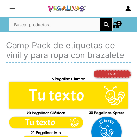
Ir
al
contenido
0
Camp Pack de etiquetas de
vinil y para ropa con brazalete
15% OFF
Tu texto
Tu texto
El texto