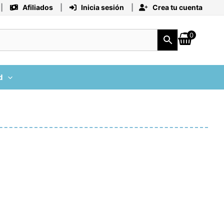
|
Afiliados
|
Inicia sesión
|
Crea tu cuenta
0
d