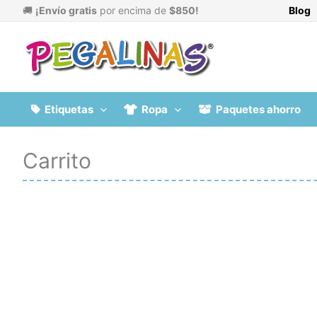
Ir
🚚
¡Envío gratis
por encima de
$850!
Blog
al
contenido
Etiquetas
Ropa
Paquetes ahorro
Carrito