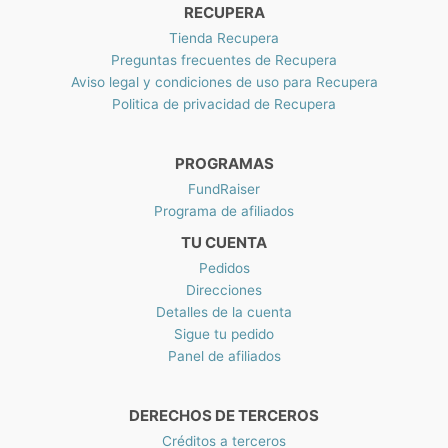
0
a
RECUPERA
1
M
.
Tienda Recupera
X
0
Preguntas frecuentes de Recupera
N
0
Aviso legal y condiciones de uso para Recupera
$
Politica de privacidad de Recupera
2
6
1
PROGRAMAS
.
8
FundRaiser
0
Programa de afiliados
TU CUENTA
Pedidos
Direcciones
Detalles de la cuenta
Sigue tu pedido
Panel de afiliados
DERECHOS DE TERCEROS
Créditos a terceros