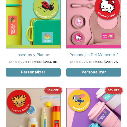
Insectos y Plantas
Personajes Del Momento 2
El
El
El
El
MXN $
279.00
MXN $
234.00
MXN $
275.00
MXN $
233.75
precio
precio
precio
preci
original
actual
original
actua
Personalizar
Personalizar
era:
es:
era:
es:
MXN
MXN
MXN
MXN
$279.00.
$234.00.
$275.00.
$233
15% OFF
16% OFF