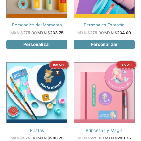
Personajes del Momento
Personajes Fantasía
El
El
El
El
MXN $
275.00
MXN $
233.75
MXN $
279.00
MXN $
234.00
precio
precio
precio
preci
original
actual
original
actua
Personalizar
Personalizar
era:
es:
era:
es:
MXN
MXN
MXN
MXN
$275.00.
$233.75.
$279.00.
$234
15% OFF
15% OFF
Piratas
Princesas y Magia
El
El
El
El
MXN $
275.00
MXN $
233.75
MXN $
275.00
MXN $
233.75