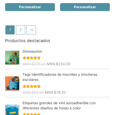
precio
precio
precio
preci
original
actual
original
actua
Personalizar
Personalizar
era:
es:
era:
es:
MXN
MXN
MXN
MXN
$275.00.
$233.75.
$275.00.
$233
1
2
→
Productos destacados
Dinosaurios
Valorado
E
E
MXN $
279.00
MXN $
234.00
con
5.00
de
l
l
5
p
p
Tags Identificadores de mochilas y loncheras
r
r
escolares
e
e
c
c
Valorado
E
E
MXN $
92.00
MXN $
78.20
i
i
con
4.75
de
l
l
5
o
o
p
p
Etiquetas grandes de vinil autoadherible con
o
a
r
r
diferentes diseños de fondo a color
r
c
e
e