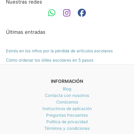
0
s
Nuestras redes
N
o
o
o
0
d
$
s
.
e
m
m
1
:
M
4
d
í
á
X
2
e
N
n
x
Últimas entradas
.
s
$
i
i
8
d
8
0
e
m
m
0
Estrés en los niños por la pérdida de artículos escolares
h
M
.
o
o
a
X
Cómo ordenar los útiles escolares en 5 pasos
7
s
N
5
t
$
h
a
1
a
INFORMACIÓN
M
5
s
X
4
Blog
t
N
.
Contacta con nosotros
a
$
7
Conócenos
M
2
0
Instructivos de aplicación
X
2
h
N
Preguntas frecuentes
9
a
$
Política de privacidad
.
s
2
Términos y condiciones
5
t
2