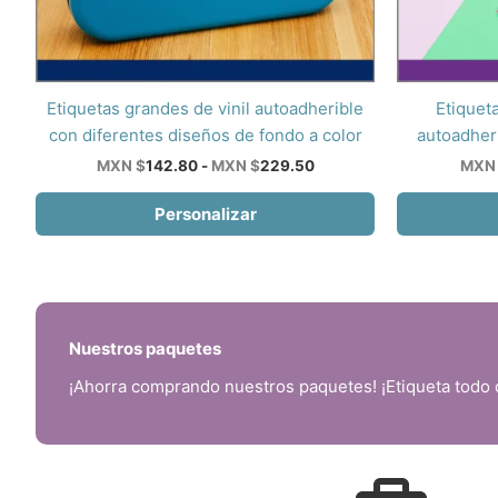
Este
Este
Etiquetas grandes de vinil autoadherible
Etiquet
producto
producto
con diferentes diseños de fondo a color
autoadheri
tiene
tiene
Rango
MXN $
142.80
-
MXN $
229.50
MXN
de
múltiples
múltiples
precios:
Personalizar
variantes.
variantes.
desde
Las
Las
MXN
$142.80
opciones
opciones
hasta
se
se
MXN
$229.50
pueden
pueden
elegir
elegir
Nuestros paquetes
en
en
¡Ahorra comprando nuestros paquetes! ¡Etiqueta todo 
la
la
página
página
de
de
producto
producto