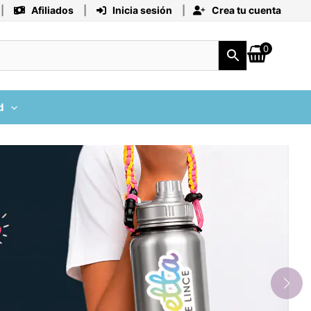
|
Afiliados
|
Inicia sesión
|
Crea tu cuenta
0
d