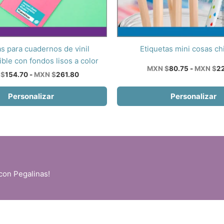
Este
as para cuadernos de vinil
Etiquetas mini cosas ch
producto
ble con fondos lisos a color
MXN $
80.75
-
MXN $
2
tiene
Rango
 $
154.70
-
MXN $
261.80
de
múltiples
precios:
Personalizar
Personalizar
variantes.
desde
Las
MXN
$154.70
opciones
hasta
se
MXN
$261.80
pueden
elegir
en
con Pegalinas!
la
página
de
producto