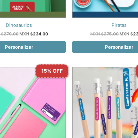
Dinosaurios
Piratas
El
El
El
 $
279.00
MXN $
234.00
MXN $
275.00
MXN $
23
precio
precio
precio
original
actual
original
Personalizar
Personalizar
era:
es:
era:
MXN
MXN
MXN
$279.00.
$234.00.
$275.00.
15% OFF