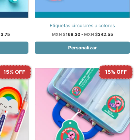
Este
Etiquetas circulares a colores
producto
El
Rango
3.75
MXN $
168.30
-
MXN $
342.55
precio
de
tiene
actual
precios:
Personalizar
múltiples
es:
desde
variantes.
MXN
MXN
$233.75.
$168.30
Las
hasta
opciones
15% OFF
15% OFF
MXN
$342.55
se
pueden
elegir
en
la
página
de
producto