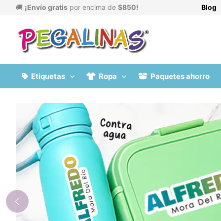
Ir
🚚
¡Envío gratis
por encima de
$850!
Blog
al
contenido
Etiquetas
Ropa
Paquetes ahorro