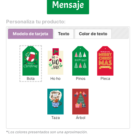
Mensaje
Personaliza tu producto:
Modelo de tarjeta
Texto
Color de texto
Bota
Ho ho
Pinos
Pleca
Taza
Árbol
*
Los colores presentados son una aproximación.