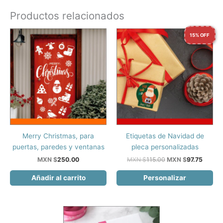
Productos relacionados
15% OFF
Este
Merry Christmas, para
Etiquetas de Navidad de
producto
puertas, paredes y ventanas
pleca personalizadas
tiene
El
El
MXN $
250.00
MXN $
115.00
MXN $
97.75
precio
precio
múltiples
original
actual
Añadir al carrito
Personalizar
variantes.
era:
es:
Las
MXN
MXN
$115.00.
$97.75
opciones
se