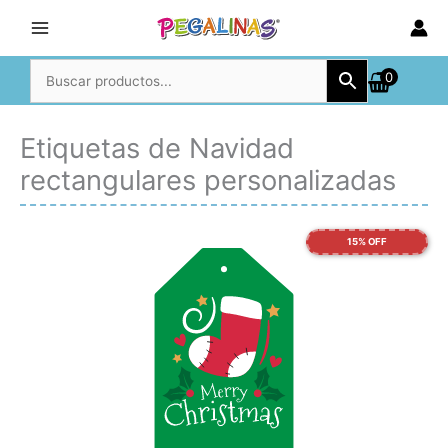
Ir
al
contenido
0
Etiquetas de Navidad
rectangulares personalizadas
15% OFF