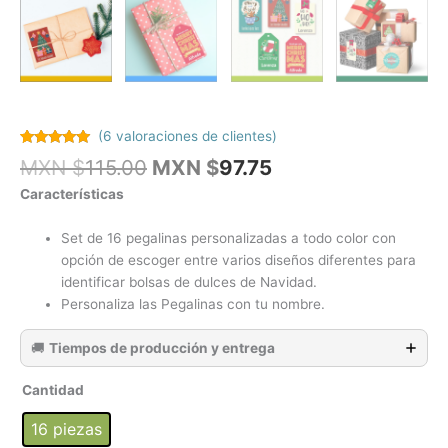
(
6
valoraciones de clientes)
Valorado
6
El
El
MXN $
115.00
MXN $
97.75
con
5.00
de
5 en base a
precio
precio
Características
valoraciones
original
actual
de clientes
era:
es:
Set de 16 pegalinas personalizadas a todo color con
MXN
MXN
opción de escoger entre varios diseños diferentes para
$115.00.
$97.75.
identificar bolsas de dulces de Navidad.
Personaliza las Pegalinas con tu nombre.
🚚
Tiempos de producción y entrega
Cantidad
16 piezas