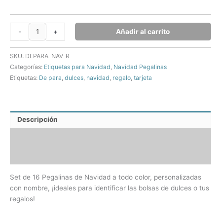
Etiquetas
Añadir al carrito
-
+
de
Navidad
SKU:
DEPARA-NAV-R
rectangulares
Categorías:
Etiquetas para Navidad
,
Navidad Pegalinas
personalizadas
Etiquetas:
De para
,
dulces
,
navidad
,
regalo
,
tarjeta
cantidad
Descripción
Información adicional
Valoraciones (6)
Set de 16 Pegalinas de Navidad a todo color, personalizadas
con nombre, ¡ideales para identificar las bolsas de dulces o tus
regalos!