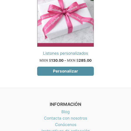
pueden
elegir
en
la
página
de
producto
Este
Listones personalizados
producto
Rango
MXN $
130.00
-
MXN $
285.00
de
tiene
precios:
Personalizar
múltiples
desde
variantes.
MXN
$130.00
Las
hasta
opciones
MXN
$285.00
se
INFORMACIÓN
pueden
elegir
Blog
en
Contacta con nosotros
la
Conócenos
página