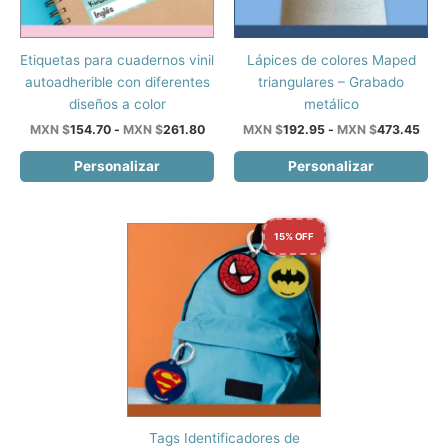
Este
Este
Etiquetas para cuadernos vinil
Lápices de colores Maped
producto
producto
autoadherible con diferentes
triangulares – Grabado
tiene
tiene
diseños a color
metálico
múltiples
múltiples
Rango
Ran
MXN $
154.70
-
MXN $
261.80
MXN $
192.95
-
MXN $
473.45
de
de
variantes.
variantes.
precios:
prec
Personalizar
Personalizar
Las
Las
desde
des
opciones
opciones
MXN
MXN
$154.70
$192
se
se
hasta
hast
pueden
pueden
15% OFF
MXN
MXN
$261.80
$473
elegir
elegir
en
en
la
la
página
página
de
de
producto
producto
Tags Identificadores de