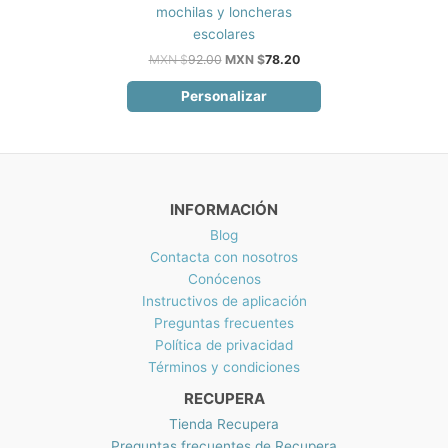
mochilas y loncheras
escolares
El
El
MXN $
92.00
MXN $
78.20
precio
precio
original
actual
Personalizar
era:
es:
MXN
MXN
$92.00.
$78.20.
INFORMACIÓN
Blog
Contacta con nosotros
Conócenos
Instructivos de aplicación
Preguntas frecuentes
Política de privacidad
Términos y condiciones
RECUPERA
Tienda Recupera
Preguntas frecuentes de Recupera