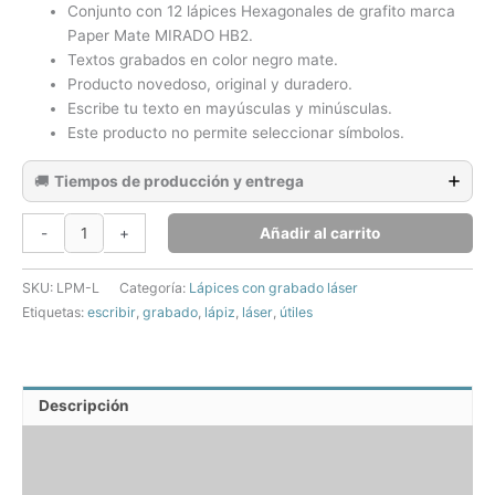
era:
es:
clientes
Conjunto con 12 lápices Hexagonales de grafito marca
MXN
MXN
Paper Mate MIRADO HB2.
$170.00.
$144.50.
Textos grabados en color negro mate.
Producto novedoso, original y duradero.
Escribe tu texto en mayúsculas y minúsculas.
Este producto no permite seleccionar símbolos.
🚚
Tiempos de producción y entrega
Lápices
Añadir al carrito
-
+
de
grafito
SKU:
LPM-L
Categoría:
Lápices con grabado láser
hexagonales
Etiquetas:
escribir
,
grabado
,
lápiz
,
láser
,
útiles
Mirado
2HB
-
Grabado
Descripción
en
negro
Información adicional
cantidad
Valoraciones (11)