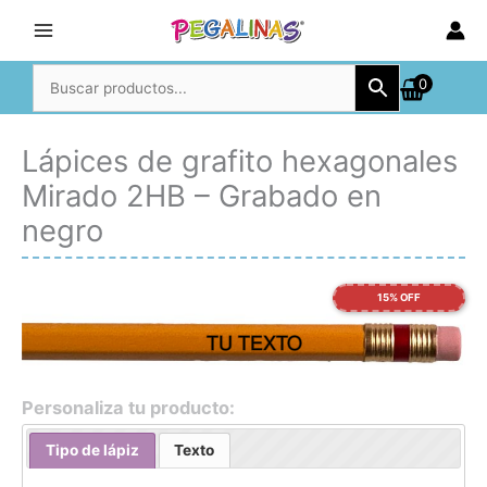
Ir
al
contenido
0
Lápices de grafito hexagonales
Mirado 2HB – Grabado en
negro
15% OFF
TU TEXTO
Personaliza tu producto:
Tipo de lápiz
Texto