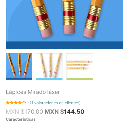
Lápices Mirado láser
(
11
valoraciones de clientes)
Valorado
11
El
El
MXN $
170.00
MXN $
144.50
con
4.09
de 5 en
precio
precio
Características
base a
original
actual
valoraciones
de