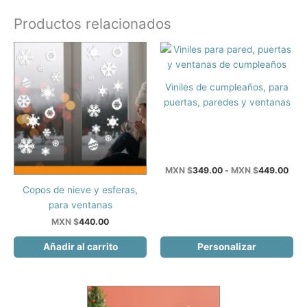
Productos relacionados
Este
Viniles de cumpleaños, para
producto
puertas, paredes y ventanas
tiene
múltiples
variantes.
Las
Ran
MXN $
349.00
-
MXN $
449.00
opciones
de
Copos de nieve y esferas,
se
prec
des
para ventanas
pueden
MX
elegir
MXN $
440.00
$34
hast
en
Añadir al carrito
Personalizar
MX
la
$44
página
de
producto