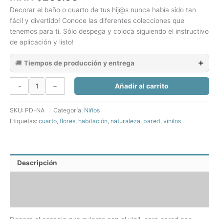
Decorar el baño o cuarto de tus hij@s nunca había sido tan
fácil y divertido! Conoce las diferentes colecciones que
tenemos para ti. Sólo despega y coloca siguiendo el instructivo
de aplicación y listo!
🚚
Tiempos de producción y entrega
Flores
Añadir al carrito
-
+
-
Siluetas
SKU:
PD-NA
Categoría:
Niños
cantidad
Etiquetas:
cuarto
,
flores
,
habitación
,
naturaleza
,
pared
,
vinilos
Descripción
Información adicional
Valoraciones (0)