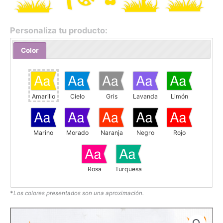
Personaliza tu producto:
Color
Amarillo
Cielo
Gris
Lavanda
Limón
Marino
Morado
Naranja
Negro
Rojo
Rosa
Turquesa
*
Los colores presentados son una aproximación.