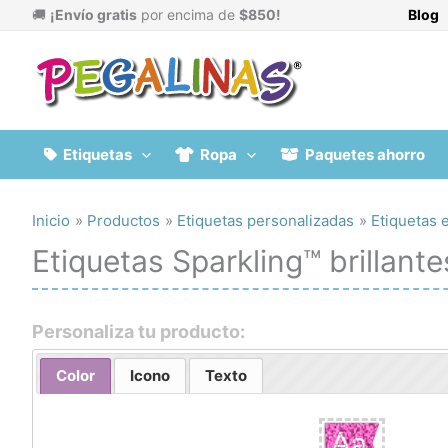
Ir
🚚
¡Envío gratis
por encima de
$850!
Blog
al
contenido
Etiquetas
Ropa
Paquetes ahorro
Inicio
Productos
Etiquetas personalizadas
Etiquetas 
Etiquetas Sparkling™ brillant
Personaliza tu producto:
Color
Icono
Texto