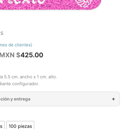
ss
nes de clientes)
Rango
MXN $
425.00
de
precios:
desde
 5.5 cm. ancho x 1 cm. alto.
MXN
iante configurador.
$148.75
hasta
ción y entrega
MXN
$425.00
s
100 piezas