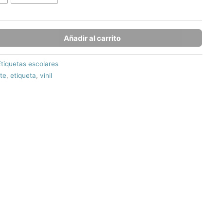
Añadir al carrito
Etiquetas escolares
nte
,
etiqueta
,
vinil