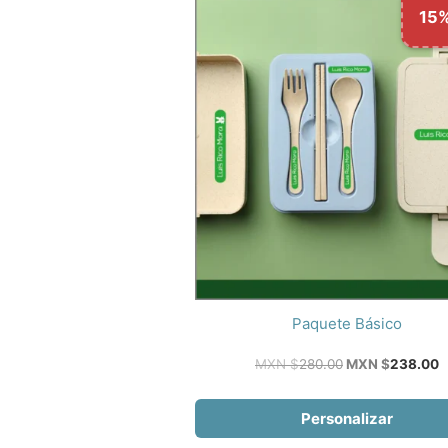
15
Paquete Básico
El
E
MXN $
280.00
MXN $
238.00
precio
p
original
a
era:
e
Personalizar
MXN
$280.00.
$