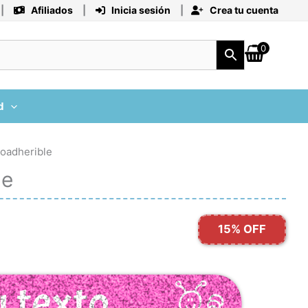
|
Afiliados
|
Inicia sesión
|
Crea tu cuenta
0
d
toadherible
le
15% OFF
u texto