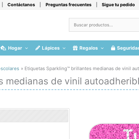
|
Contáctanos
|
Preguntas frecuentes
|
Sigue tu pedido
Hogar
Lápices
Regalos
Segurida
escolares
Etiquetas Sparkling™ brillantes medianas de vinil au
es medianas de vinil autoadherib
T