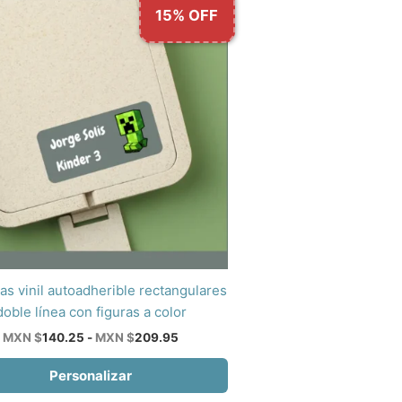
15% OFF
as vinil autoadherible rectangulares
to
doble línea con figuras a color
Rango
MXN $
140.25
-
MXN $
209.95
de
es
precios:
Personalizar
es.
desde
MXN