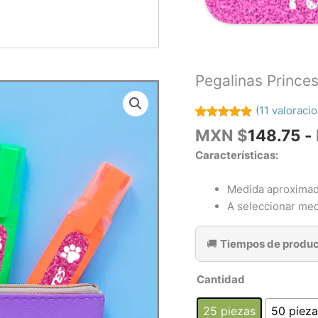
Pegalinas Prince
(
11
valoracio
Valorado
11
MXN $
148.75
-
con
5.00
de
5 en base a
Características:
valoraciones
de clientes
Medida aproximada
A seleccionar med
🚚
Tiempos de produc
Cantidad
25 piezas
50 pieza