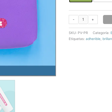
Etiquetas
-
+
Sparkling™
brillantes
SKU:
PV-PR
Categoría:
medianas
Etiquetas:
adherible
,
brilla
de
vinil
autoadherible
cantidad