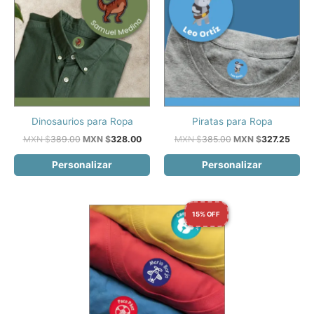
Dinosaurios para Ropa
Piratas para Ropa
El
El
El
El
MXN $
389.00
MXN $
328.00
MXN $
385.00
MXN $
327.25
precio
precio
precio
preci
original
actual
original
actua
Personalizar
Personalizar
era:
es:
era:
es:
MXN
MXN
MXN
MXN
$389.00.
$328.00.
$385.00.
$327.
15% OFF