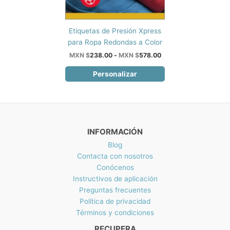
Este
Etiquetas de Presión Xpress
producto
para Ropa Redondas a Color
tiene
Rango
MXN $
238.00
-
MXN $
578.00
de
múltiples
precios:
Personalizar
variantes.
desde
Las
MXN
$238.00
opciones
hasta
se
MXN
$578.00
pueden
INFORMACIÓN
elegir
en
Blog
la
Contacta con nosotros
página
Conócenos
de
Instructivos de aplicación
producto
Preguntas frecuentes
Política de privacidad
Términos y condiciones
RECUPERA