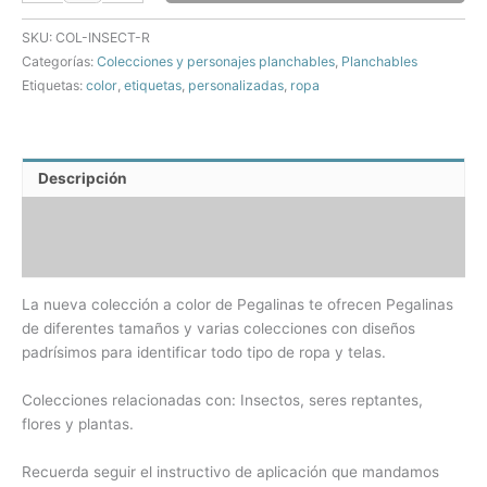
Plantas
SKU:
COL-INSECT-R
para
Categorías:
Colecciones y personajes planchables
,
Planchables
Ropa
Etiquetas:
color
,
etiquetas
,
personalizadas
,
ropa
cantidad
Descripción
Información adicional
Valoraciones (0)
La nueva colección a color de Pegalinas te ofrecen Pegalinas
de diferentes tamaños y varias colecciones con diseños
padrísimos para identificar todo tipo de ropa y telas.
Colecciones relacionadas con: Insectos, seres reptantes,
flores y plantas.
Recuerda seguir el instructivo de aplicación que mandamos