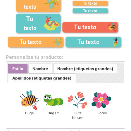
Tu texto
texto
Tu texto
Tu
Tu texto
texto
Tu texto
Tu texto
Personaliza tu producto:
Estilo
Nombre
Nombre (etiquetas grandes)
Apellidos (etiquetas grandes)
Bugs
Bugs 2
Cute
Flores
Nature