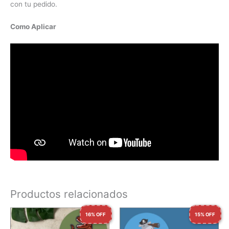
con tu pedido.
Como Aplicar
Productos relacionados
16% OFF
15% OFF