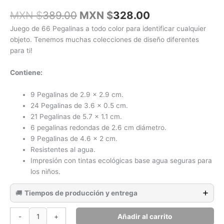
El
El
MXN $
389.00
MXN $
328.00
precio
precio
Juego de 66 Pegalinas a todo color para identificar cualquier
original
actual
objeto. Tenemos muchas colecciones de diseño diferentes
era:
es:
para ti!
MXN
MXN
$389.00.
$328.00.
Contiene:
9 Pegalinas de 2.9 x 2.9 cm.
24 Pegalinas de 3.6 x 0.5 cm.
21 Pegalinas de 5.7 x 1.1 cm.
6 pegalinas redondas de 2.6 cm diámetro.
9 Pegalinas de 4.6 x 2 cm.
Resistentes al agua.
Impresión con tintas ecológicas base agua seguras para
los niños.
🚚
Tiempos de producción y entrega
Insectos
Añadir al carrito
-
+
y