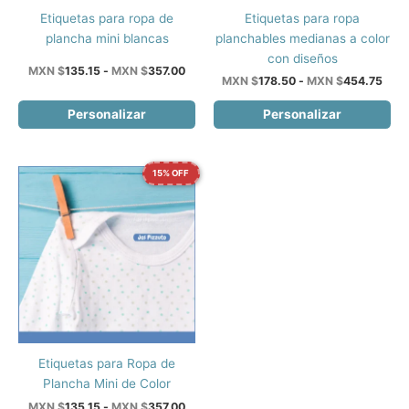
Este
Este
Etiquetas para ropa de
Etiquetas para ropa
producto
producto
plancha mini blancas
planchables medianas a color
tiene
tiene
con diseños
Rango
MXN $
135.15
-
MXN $
357.00
múltiples
múltiples
Ran
MXN $
178.50
-
MXN $
454.75
de
de
variantes.
variantes.
precios:
prec
Personalizar
Personalizar
desde
Las
Las
desd
MXN
opciones
opciones
MXN
$135.15
$178
se
se
hasta
hast
MXN
15% OFF
pueden
pueden
MXN
$357.00
$454
elegir
elegir
en
en
la
la
página
página
de
de
producto
producto
Este
Etiquetas para Ropa de
producto
Plancha Mini de Color
tiene
Rango
MXN $
135.15
-
MXN $
357.00