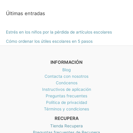
h
M
$
7
0
d
í
á
a
X
2
9
0
e
s
N
9
n
x
Últimas entradas
.
.
s
t
$
7
i
i
0
d
a
3
.
0
e
m
m
M
5
5
Estrés en los niños por la pérdida de artículos escolares
.
M
X
0
0
o
o
X
Cómo ordenar los útiles escolares en 5 pasos
N
.
.
N
$
0
$
2
0
1
2
.
INFORMACIÓN
4
1
2
Blog
.
.
Contacta con nosotros
0
8
Conócenos
0
0
Instructivos de aplicación
h
Preguntas frecuentes
a
Política de privacidad
s
Términos y condiciones
t
a
RECUPERA
M
Tienda Recupera
X
Preguntas frecuentes de Recupera