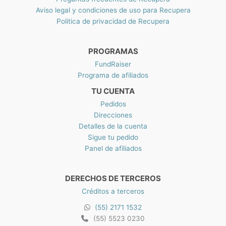
N
Aviso legal y condiciones de uso para Recupera
$
Politica de privacidad de Recupera
2
2
9
PROGRAMAS
.
5
FundRaiser
0
Programa de afiliados
TU CUENTA
Pedidos
Direcciones
Detalles de la cuenta
Sigue tu pedido
Panel de afiliados
DERECHOS DE TERCEROS
Créditos a terceros
(55) 2171 1532
(55) 5523 0230