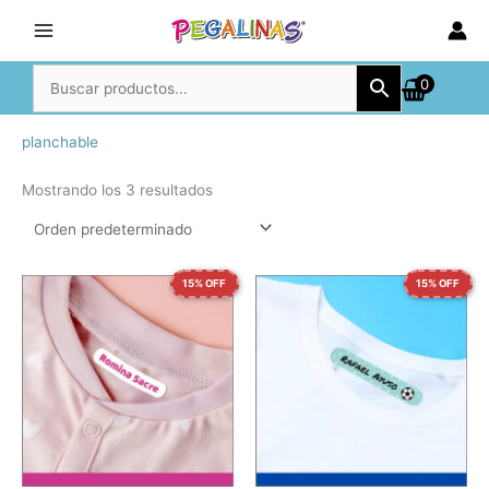
Ir
al
contenido
0
planchable
Mostrando los 3 resultados
15% OFF
15% OFF