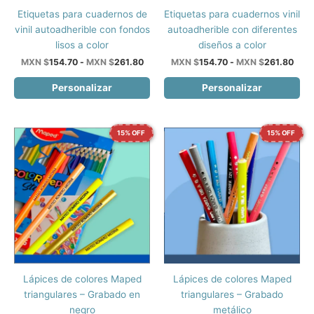
Este
Este
Etiquetas para cuadernos de
Etiquetas para cuadernos vinil
producto
producto
vinil autoadherible con fondos
autoadherible con diferentes
tiene
tiene
lisos a color
diseños a color
múltiples
múltiples
Rango
Ran
MXN $
154.70
-
MXN $
261.80
MXN $
154.70
-
MXN $
261.80
de
de
variantes.
variantes.
precios:
prec
Personalizar
Personalizar
Las
Las
desde
desd
opciones
opciones
MXN
MXN
$154.70
$154
se
se
hasta
hast
15% OFF
15% OFF
pueden
pueden
MXN
MXN
$261.80
$261
elegir
elegir
en
en
la
la
página
página
de
de
producto
producto
Este
Este
Lápices de colores Maped
Lápices de colores Maped
producto
producto
triangulares – Grabado en
triangulares – Grabado
tiene
tiene
negro
metálico