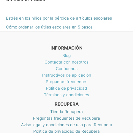
.
.
r
M
t
N
i
i
0
a
X
a
$
0
:
N
m
m
M
1
Estrés en los niños por la pérdida de artículos escolares
.
M
$
X
4
o
o
X
2
Cómo ordenar los útiles escolares en 5 pasos
N
2
N
9
$
.
$
7
2
8
3
.
2
0
INFORMACIÓN
5
5
1
h
0
0
Blog
.
a
.
.
Contacta con nosotros
0
s
0
Conócenos
0
t
0
Instructivos de aplicación
a
.
M
Preguntas frecuentes
X
Política de privacidad
N
Términos y condiciones
$
RECUPERA
2
2
Tienda Recupera
9
Preguntas frecuentes de Recupera
.
Aviso legal y condiciones de uso para Recupera
5
Politica de privacidad de Recupera