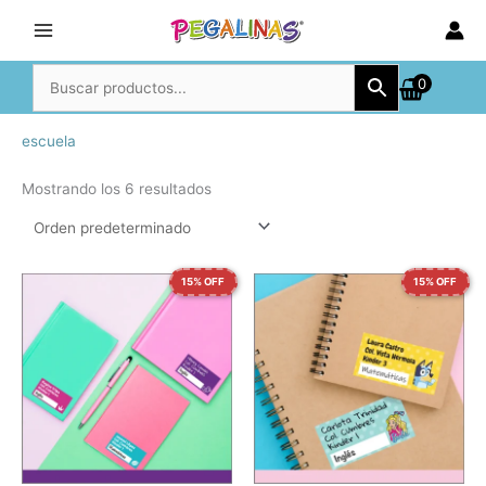
Ir
al
contenido
0
escuela
Mostrando los 6 resultados
15% OFF
15% OFF