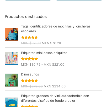
MXN
MXN
opciones
MXN
$257.00.
$218.
$169.15
se
hasta
pueden
MXN
Productos destacados
$446.25
elegir
en
Tags Identificadores de mochilas y loncheras
la
escolares
página
de
Valorado
E
E
MXN $
92.00
MXN $
78.20
producto
con
4.75
de
l
l
5
p
p
Etiquetas mini cosas chiquitas
r
r
e
e
Valorado
R
MXN $
80.75
-
MXN $
221.00
c
c
con
4.89
de
a
5
i
i
n
Dinosaurios
o
o
g
o
a
o
Valorado
r
c
E
E
MXN $
279.00
MXN $
234.00
d
con
5.00
de
i
t
l
l
5
e
g
u
p
p
Etiquetas grandes de vinil autoadherible con
p
i
a
r
r
diferentes diseños de fondo a color
r
n
l
e
e