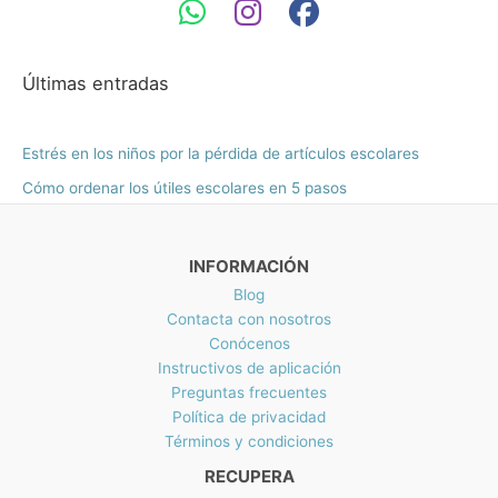
N
s
.
.
a
X
m
m
$
:
0
:
N
1
d
í
á
0
M
$
6
e
.
X
2
n
x
Últimas entradas
8
s
N
3
i
i
.
d
$
4
3
e
m
m
2
.
Estrés en los niños por la pérdida de artículos escolares
0
M
7
0
o
o
h
X
Cómo ordenar los útiles escolares en 5 pasos
9
0
a
N
.
.
s
$
0
t
8
0
INFORMACIÓN
a
0
.
M
.
Blog
X
7
Contacta con nosotros
N
5
Conócenos
$
h
Instructivos de aplicación
3
a
Preguntas frecuentes
4
s
Política de privacidad
2
t
Términos y condiciones
.
a
5
M
RECUPERA
5
X