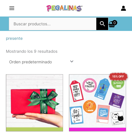
Ir
al
contenido
0
presente
Mostrando los 9 resultados
15% OFF