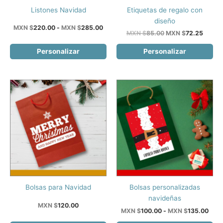
Este
Listones Navidad
Etiquetas de regalo con
producto
diseño
Rango
MXN $
220.00
-
MXN $
285.00
tiene
El
El
MXN $
85.00
MXN $
72.25
de
precio
precio
múltiples
precios:
original
actual
Personalizar
Personalizar
desde
variantes.
era:
es:
MXN
Las
MXN
MXN
$220.00
$85.00.
$72.25
opciones
hasta
MXN
se
$285.00
pueden
elegir
en
la
página
de
producto
Este
Bolsas para Navidad
Bolsas personalizadas
producto
navideñas
MXN $
120.00
tiene
Ran
MXN $
100.00
-
MXN $
135.00
de
múltiples