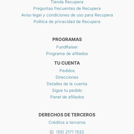
Tienda Recupera
N
Preguntas frecuentes de Recupera
$
Aviso legal y condiciones de uso para Recupera
2
Politica de privacidad de Recupera
2
1
.
PROGRAMAS
0
0
FundRaiser
Programa de afiliados
TU CUENTA
Pedidos
Direcciones
Detalles de la cuenta
Sigue tu pedido
Panel de afiliados
DERECHOS DE TERCEROS
Créditos a terceros
(55) 2171 1532